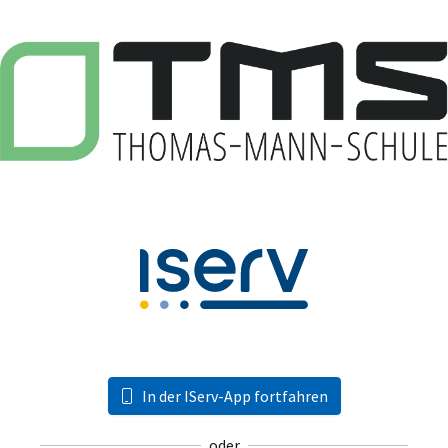
In der IServ-App fortfahren
oder