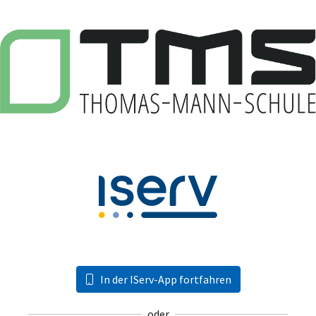
In der IServ-App fortfahren
oder