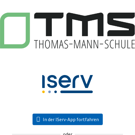
In der IServ-App fortfahren
oder