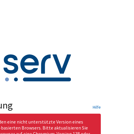
ung
Hilfe
den eine nicht unterstützte Version eines
asierten Browsers. Bitte aktualisieren Sie
rowser auf eine Chromium-Version 138 oder