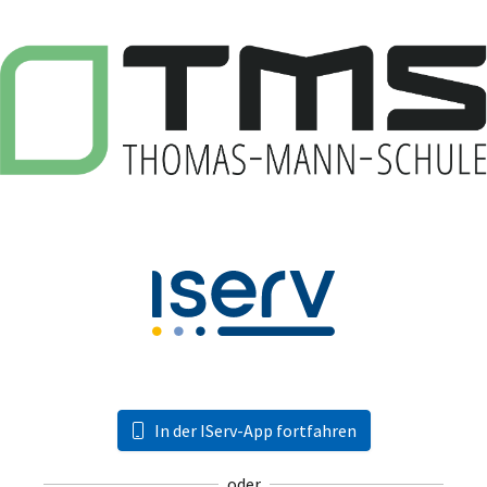
In der IServ-App fortfahren
oder