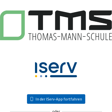
In der IServ-App fortfahren
oder